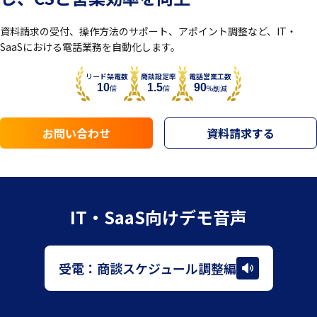
資料請求の受付、操作方法のサポート、アポイント調整など、IT・
SaaSにおける電話業務を自動化します。
リード架電数
商談設定率
電話営業工数
10
1.5
90
倍
倍
%削減
お問い合わせ
資料請求する
IT・SaaS
向けデモ音声
受電：商談スケジュール調整編