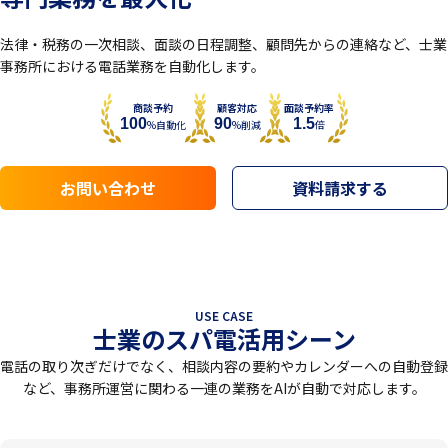
法律・税務の一次相談、面談の日程調整、顧問先からの連絡など、士業
事務所における電話業務を自動化します。
商談予約
顧客対応
面談予約率
100
90
1.5
%自動化
%削減
倍
お問い合わせ
資料請求する
USE CASE
士業
のスパ電活用シーン
電話の取り次ぎだけでなく、相談内容の要約やカレンダーへの自動登録
など、事務所運営に関わる一連の業務をAIが自動で対応します。